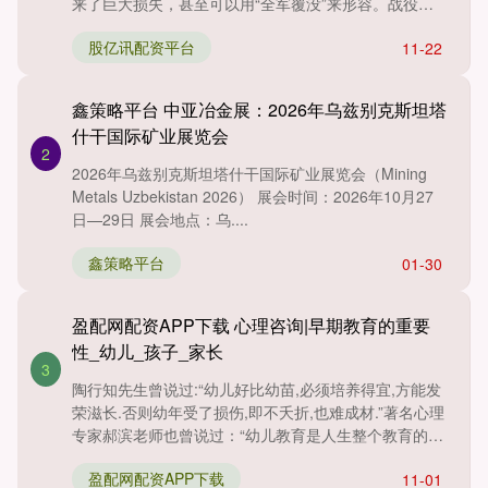
来了巨大损失，甚至可以用“全军覆没”来形容。战役的
结果直接影响了....
股亿讯配资平台
11-22
鑫策略平台 中亚冶金展：2026年乌兹别克斯坦塔
什干国际矿业展览会
2
2026年乌兹别克斯坦塔什干国际矿业展览会（Mining
Metals Uzbekistan 2026） 展会时间：2026年10月27
日—29日 展会地点：乌....
鑫策略平台
01-30
盈配网配资APP下载 心理咨询|早期教育的重要
性_幼儿_孩子_家长
3
陶行知先生曾说过:“幼儿好比幼苗,必须培养得宜,方能发
荣滋长.否则幼年受了损伤,即不夭折,也难成材.”著名心理
专家郝滨老师也曾说过：“幼儿教育是人生整个教育的
起....
盈配网配资APP下载
11-01