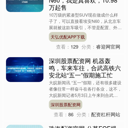
万起售
10万级的紧凑型SUV现在做成什么样
子了，可以直接看埃安N60，从北京车
展就被这款车吸引，不管是配置、外观
都是能够让不少消费者为之下单，今天
天弘优配APP下载
我们就来看看这款广汽....
查看：
129
分类：
睿迎网官网
深圳股票配资网 机器轰
鸣，车来车往，合武高铁六
安北站“五一”假期施工忙
大皖新闻讯 “五一”假期，还有很多建设
者像往常一样奋斗在各行各业，这不，
大皖新闻记者5月3日上午来到合武高
铁六安北站以及站前广场施工现场看
深圳股票配资网
到，两片相邻的工地与平....
查看：
86
分类：
配资杠杆网站