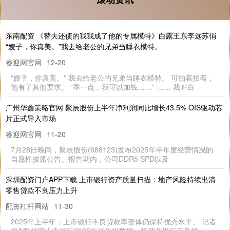
东南配资 《替夫还债的我我成了他的专属模特》白露王东李远苏俏
“嫂子，你真美。”我去给老公的兄弟当睡衣模特。
睿迎网官网
12-20
“嫂子，你真美。” 我去给老公的兄弟当睡衣模特。 可拍着拍着，
他有了其他要求。 “乖一点，我可以加钱……” …… 我叫白
广州华鑫策略官网 聚辰股份上半年净利润同比增长43.5% OIS驱动芯
片正式导入市场
睿迎网官网
11-20
7月28日晚间，聚辰股份(688123)发布2025年半年度经营情况的
自愿性披露公告。报告期内，公司DDR5 SPD以及
深圳配资门户APP下载 上市银行资产质量扫描：地产风险持续出清
零售贷款不良压力上升
配资杠杆网站
11-30
2025年上半年，上市银行不良贷款率整体仍保持优秀水平。 记者