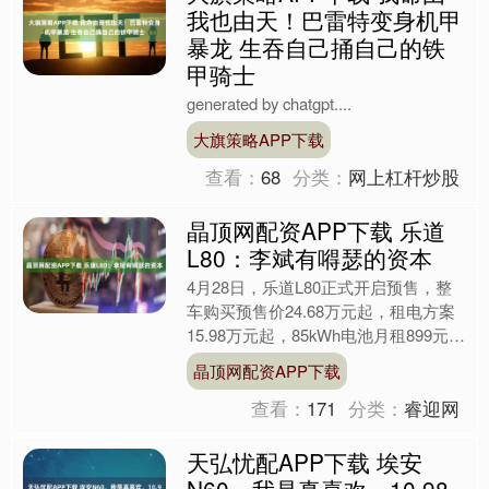
我也由天！巴雷特变身机甲
暴龙 生吞自己捅自己的铁
甲骑士
generated by chatgpt....
大旗策略APP下载
查看：
68
分类：
网上杠杆炒股
晶顶网配资APP下载 乐道
L80：李斌有嘚瑟的资本
4月28日，乐道L80正式开启预售，整
车购买预售价24.68万元起，租电方案
15.98万元起，85kWh电池月租899元。
李斌在发布会上演示前备箱厨房，看似
晶顶网配资APP下载
是生....
查看：
171
分类：
睿迎网
天弘忧配APP下载 埃安
N60，我是真喜欢，10.98