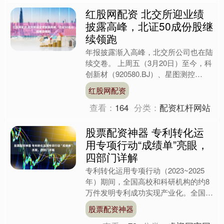
红股网配资 北交所迎业绩
披露高峰，北证50成份股继
续领跑
年报披露渐入高峰，北交所公司也在陆
续交卷。 上周五（3月20日）至今，科
创新材（920580.BJ）、星图测控
（920116.BJ）等多家北交所公司集中
红股网配资
披露年报....
查看：
164
分类：
配资杠杆网站
股票配资神器 专利转化运
用专项行动“成绩单”亮眼，
四部门详解
专利转化运用专项行动（2023~2025
年）期间，全国高校和科研机构的约8
万件发明专利成功实现产业化。全国专
利转让许可备案达到了145.8万次，同
股票配资神器
比增长48%。....