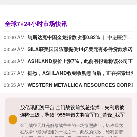
全球7×24小时市场快讯
04:00 AM
纳斯达克中国金龙指数收涨0.82%
中进医疗涨11.98%，再鼎医药涨11.78%，嘉楠科技涨10.55%，中比能源涨9.11%，大全新能源涨8.78%。
03:59 AM
SILA获美国国防部提供14亿美元有条件贷款承诺，以加快本土电池技术制造
03:58 AM
ASHLAND股价上涨7%，此前有报道称该公司正在考
03:57 AM
据悉，ASHLA
03:55 AM
WESTERN 
股亿讯配资平台 金门战役前线总指挥，失利后被
连降三级，导致1955年错失将官军衔_萧锋_我军
1
_国民党
金门战役无疑是解放战争中的一场惨烈战斗，堪称我党
在战争中最为艰难的一役之一。此战的失败，给我党带