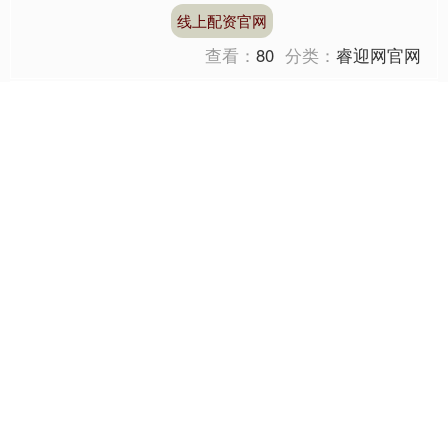
亿美元收购Raura公司99.900....
线上配资官网
查看：
80
分类：
睿迎网官网
天宇优配官网 中国石化启
动地热供暖 达1.26亿平方
米
11月15日，界面新闻从中国石化新闻
办获悉，中国石化全面启动今冬地热供
暖服务，覆盖全国11个省（直辖市）
的70余个市（县、区），可为超过120
天宇优配官网
万户居民提供清洁供....
查看：
176
分类：
网上杠杆炒股
深圳期货配资官网 IPO雷达
｜兢强科技下周上会！经营
现金流三年为负 北交所两
轮问询紧盯供应商变动
北交所11月14日公告，铜陵兢强电子