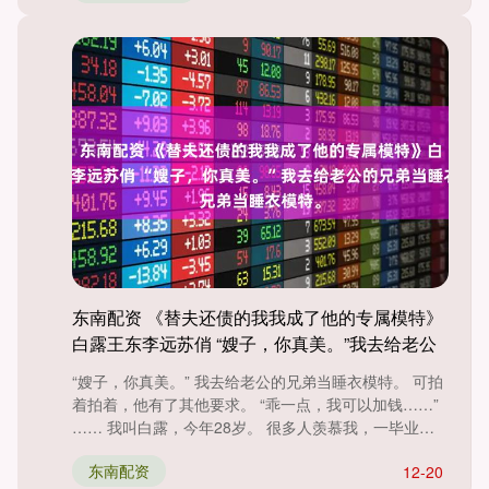
东南配资 《替夫还债的我我成了他的专属模特》
白露王东李远苏俏 “嫂子，你真美。”我去给老公
的兄弟当睡衣模特。
“嫂子，你真美。” 我去给老公的兄弟当睡衣模特。 可拍
着拍着，他有了其他要求。 “乖一点，我可以加钱……”
…… 我叫白露，今年28岁。 很多人羡慕我，一毕业
就....
东南配资
12-20