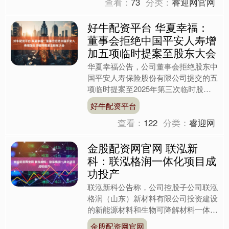
查看：
73
分类：
睿迎网官网
好牛配资平台 华夏幸福：
董事会拒绝中国平安人寿增
加五项临时提案至股东大会
华夏幸福公告，公司董事会拒绝股东中
国平安人寿保险股份有限公司提交的五
项临时提案至2025年第三次临时股东
大会审议。主要理由包括：提案违反相
好牛配资平台
关法律法规，与公司拟审....
查看：
122
分类：
睿迎网
金股配资网官网 联泓新
科：联泓格润一体化项目成
功投产
联泓新科公告称，公司控股子公司联泓
格润（山东）新材料有限公司投资建设
的新能源材料和生物可降解材料一体化
项目主要装置近日成功投产。该项目包
金股配资网官网