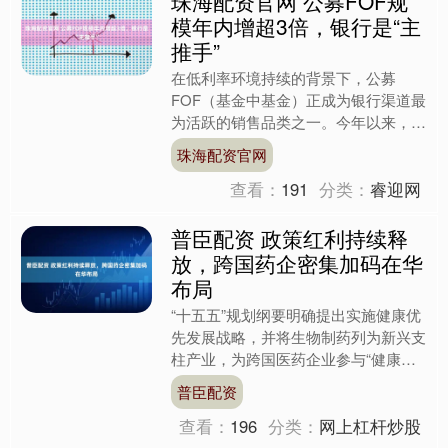
珠海配资官网 公募FOF规
模年内增超3倍，银行是“主
推手”
在低利率环境持续的背景下，公募
FOF（基金中基金）正成为银行渠道最
为活跃的销售品类之一。今年以来，新
发FOF规模与发行节奏同步提速，仅前
珠海配资官网
3个月（截至3月23日）....
查看：
191
分类：
睿迎网
普臣配资 政策红利持续释
放，跨国药企密集加码在华
布局
“十五五”规划纲要明确提出实施健康优
先发展战略，并将生物制药列为新兴支
柱产业，为跨国医药企业参与“健康中
国”建设提供了新机遇。 近日，“中国发
普臣配资
展高层论坛2026....
查看：
196
分类：
网上杠杆炒股